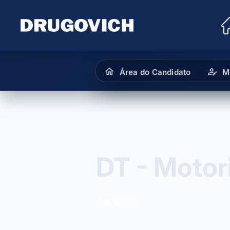
Área do Candidato
M
DT - Motor
Maringá